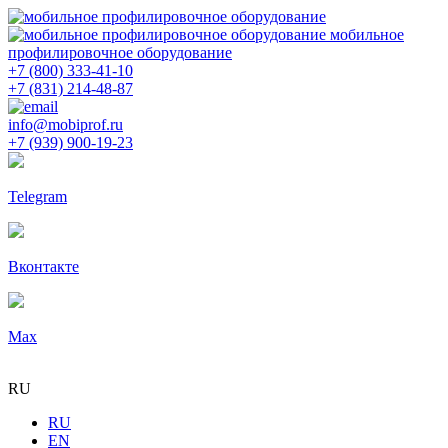
мобильное
профилировочное оборудование
+7 (800) 333-41-10
+7 (831) 214-48-87
info@mobiprof.ru
+7 (939) 900-19-23
Telegram
Вконтакте
Max
RU
RU
EN