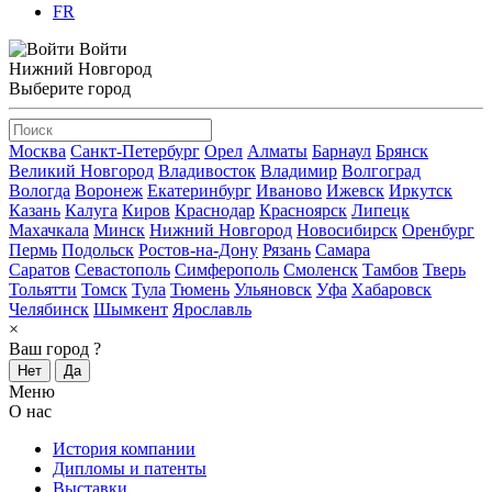
FR
Войти
Нижний Новгород
Выберите город
Москва
Санкт-Петербург
Орел
Алматы
Барнаул
Брянск
Великий Новгород
Владивосток
Владимир
Волгоград
Вологда
Воронеж
Екатеринбург
Иваново
Ижевск
Иркутск
Казань
Калуга
Киров
Краснодар
Красноярск
Липецк
Махачкала
Минск
Нижний Новгород
Новосибирск
Оренбург
Пермь
Подольск
Ростов-на-Дону
Рязань
Самара
Саратов
Севастополь
Симферополь
Смоленск
Тамбов
Тверь
Тольятти
Томск
Тула
Тюмень
Ульяновск
Уфа
Хабаровск
Челябинск
Шымкент
Ярославль
×
Ваш город
?
Нет
Да
Меню
О нас
История компании
Дипломы и патенты
Выставки