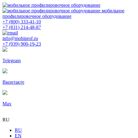
мобильное
профилировочное оборудование
+7 (800) 333-41-10
+7 (831) 214-48-87
info@mobiprof.ru
+7 (939) 900-19-23
Telegram
Вконтакте
Max
RU
RU
EN