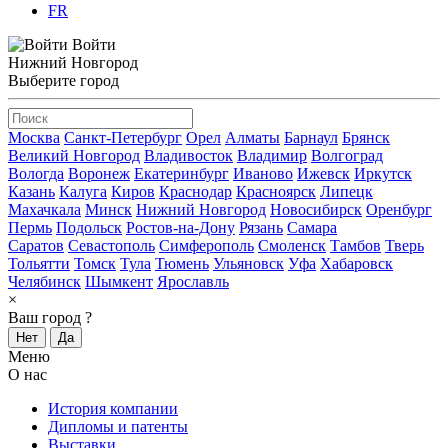
FR
Войти
Нижний Новгород
Выберите город
Москва
Санкт-Петербург
Орел
Алматы
Барнаул
Брянск
Великий Новгород
Владивосток
Владимир
Волгоград
Вологда
Воронеж
Екатеринбург
Иваново
Ижевск
Иркутск
Казань
Калуга
Киров
Краснодар
Красноярск
Липецк
Махачкала
Минск
Нижний Новгород
Новосибирск
Оренбург
Пермь
Подольск
Ростов-на-Дону
Рязань
Самара
Саратов
Севастополь
Симферополь
Смоленск
Тамбов
Тверь
Тольятти
Томск
Тула
Тюмень
Ульяновск
Уфа
Хабаровск
Челябинск
Шымкент
Ярославль
×
Ваш город
?
Нет
Да
Меню
О нас
История компании
Дипломы и патенты
Выставки