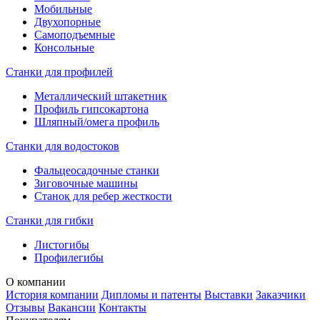
Мобильные
Двухопорные
Самоподъемные
Консольные
Станки для профилей
Металлический штакетник
Профиль гипсокартона
Шляпный/омега профиль
Станки для водостоков
Фальцеосадочные станки
Зиговочные машины
Станок для ребер жесткости
Станки для гибки
Листогибы
Профилегибы
О компании
История компании
Дипломы и патенты
Выставки
Заказчики
Отзывы
Вакансии
Контакты