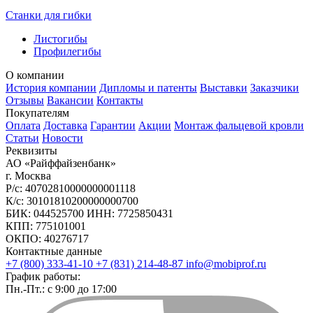
Станки для гибки
Листогибы
Профилегибы
О компании
История компании
Дипломы и патенты
Выставки
Заказчики
Отзывы
Вакансии
Контакты
Покупателям
Оплата
Доставка
Гарантии
Акции
Монтаж фальцевой кровли
Статьи
Новости
Реквизиты
АО «Райффайзенбанк»
г. Москва
Р/с: 40702810000000001118
К/с: 30101810200000000700
БИК: 044525700 ИНН: 7725850431
КПП: 775101001
ОКПО: 40276717
Контактные данные
+7 (800) 333-41-10
+7 (831) 214-48-87
info@mobiprof.ru
График работы:
Пн.-Пт.: с 9:00 до 17:00