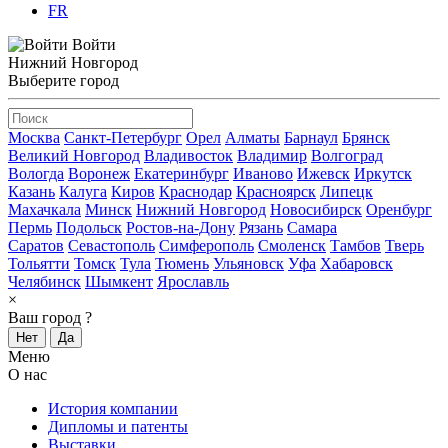
FR
Войти
Нижний Новгород
Выберите город
Москва
Санкт-Петербург
Орел
Алматы
Барнаул
Брянск
Великий Новгород
Владивосток
Владимир
Волгоград
Вологда
Воронеж
Екатеринбург
Иваново
Ижевск
Иркутск
Казань
Калуга
Киров
Краснодар
Красноярск
Липецк
Махачкала
Минск
Нижний Новгород
Новосибирск
Оренбург
Пермь
Подольск
Ростов-на-Дону
Рязань
Самара
Саратов
Севастополь
Симферополь
Смоленск
Тамбов
Тверь
Тольятти
Томск
Тула
Тюмень
Ульяновск
Уфа
Хабаровск
Челябинск
Шымкент
Ярославль
×
Ваш город
?
Нет
Да
Меню
О нас
История компании
Дипломы и патенты
Выставки