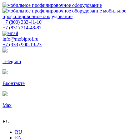
мобильное
профилировочное оборудование
+7 (800) 333-41-10
+7 (831) 214-48-87
info@mobiprof.ru
+7 (939) 900-19-23
Telegram
Вконтакте
Max
RU
RU
EN