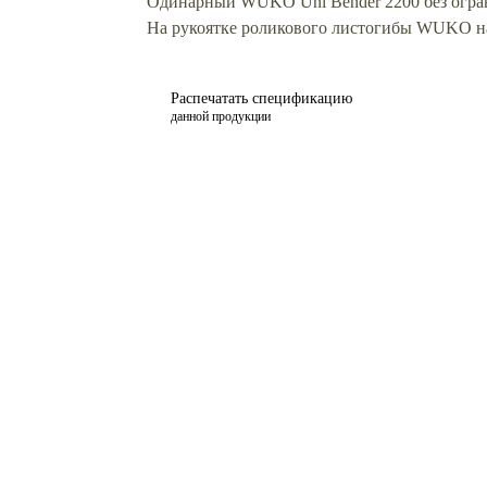
Одинарный WUKO Uni Bender 2200 без огран
На рукоятке роликового листогибы WUKO нан
Распечатать спецификацию
данной продукции