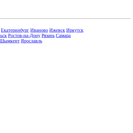
Екатеринбург
Иваново
Ижевск
Иркутск
ьск
Ростов-на-Дону
Рязань
Самара
Шымкент
Ярославль