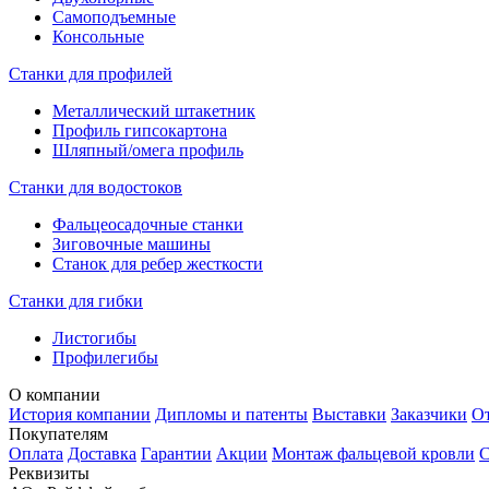
Самоподъемные
Консольные
Станки для профилей
Металлический штакетник
Профиль гипсокартона
Шляпный/омега профиль
Станки для водостоков
Фальцеосадочные станки
Зиговочные машины
Станок для ребер жесткости
Станки для гибки
Листогибы
Профилегибы
О компании
История компании
Дипломы и патенты
Выставки
Заказчики
О
Покупателям
Оплата
Доставка
Гарантии
Акции
Монтаж фальцевой кровли
С
Реквизиты