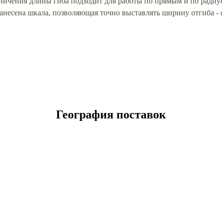
ичения длины гиба подходит для работы по прямым и по радиу
есена шкала, позволяющая точно выставлять ширину отгиба - о
География поставок