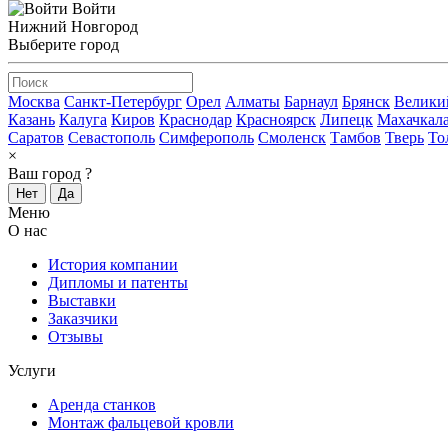
Войти
Нижний Новгород
Выберите город
Москва
Санкт-Петербург
Орел
Алматы
Барнаул
Брянск
Велики
Казань
Калуга
Киров
Краснодар
Красноярск
Липецк
Махачкал
Саратов
Севастополь
Симферополь
Смоленск
Тамбов
Тверь
То
×
Ваш город
?
Нет
Да
Меню
О нас
История компании
Дипломы и патенты
Выставки
Заказчики
Отзывы
Услуги
Аренда станков
Монтаж фальцевой кровли