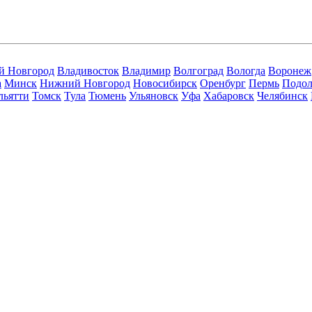
й Новгород
Владивосток
Владимир
Волгоград
Вологда
Воронеж
а
Минск
Нижний Новгород
Новосибирск
Оренбург
Пермь
Подол
льятти
Томск
Тула
Тюмень
Ульяновск
Уфа
Хабаровск
Челябинск