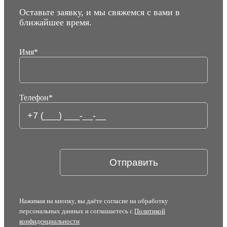
металлопроката.
Оставьте заявку, и мы свяжемся с вами в
ближайшее время.
Звоните 8(800)333-41-10, мы поможем подобрать
разматыватель, доставим станок в любой город России. Наше
оборудование изготовлено по ТУ, на мобильные размотчики
Имя
*
«МОБИПРОФ» предоставляется длительный гарантийный
период.
Телефон
*
Нажимая на кнопку, вы даёте согласие на обработку
персональных данных и соглашаетесь с
Политикой
конфиденциальности