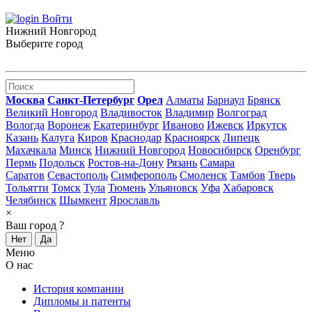
Войти
Нижний Новгород
Выберите город
Москва
Санкт-Петербург
Орел
Алматы
Барнаул
Брянск
Великий Новгород
Владивосток
Владимир
Волгоград
Вологда
Воронеж
Екатеринбург
Иваново
Ижевск
Иркутск
Казань
Калуга
Киров
Краснодар
Красноярск
Липецк
Махачкала
Минск
Нижний Новгород
Новосибирск
Оренбург
Пермь
Подольск
Ростов-на-Дону
Рязань
Самара
Саратов
Севастополь
Симферополь
Смоленск
Тамбов
Тверь
Тольятти
Томск
Тула
Тюмень
Ульяновск
Уфа
Хабаровск
Челябинск
Шымкент
Ярославль
×
Ваш город
?
Нет
Да
Меню
О нас
История компании
Дипломы и патенты