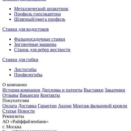
Металлический штакетник
Профиль гипсокартона
Шляпный/омега профиль
Станки для водостоков
Фальцеосадочные станки
Зиговочные машины
Станок для ребер жесткости
Станки для гибки
Листогибы
Профилегибы
О компании
История компании
Дипломы и патенты
Выставки
Заказчики
Отзывы
Вакансии
Контакты
Покупателям
Оплата
Доставка
Гарантии
Акции
Монтаж фальцевой кровли
Статьи
Новости
Реквизиты
АО «Райффайзенбанк»
г. Москва