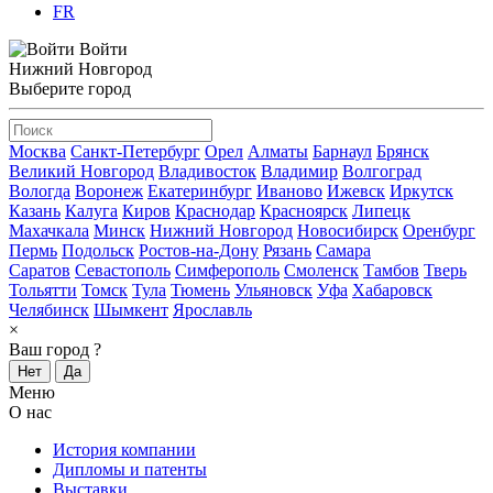
FR
Войти
Нижний Новгород
Выберите город
Москва
Санкт-Петербург
Орел
Алматы
Барнаул
Брянск
Великий Новгород
Владивосток
Владимир
Волгоград
Вологда
Воронеж
Екатеринбург
Иваново
Ижевск
Иркутск
Казань
Калуга
Киров
Краснодар
Красноярск
Липецк
Махачкала
Минск
Нижний Новгород
Новосибирск
Оренбург
Пермь
Подольск
Ростов-на-Дону
Рязань
Самара
Саратов
Севастополь
Симферополь
Смоленск
Тамбов
Тверь
Тольятти
Томск
Тула
Тюмень
Ульяновск
Уфа
Хабаровск
Челябинск
Шымкент
Ярославль
×
Ваш город
?
Нет
Да
Меню
О нас
История компании
Дипломы и патенты
Выставки