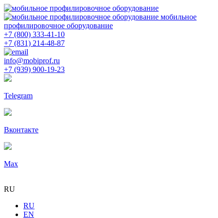
мобильное
профилировочное оборудование
+7 (800) 333-41-10
+7 (831) 214-48-87
info@mobiprof.ru
+7 (939) 900-19-23
Telegram
Вконтакте
Max
RU
RU
EN