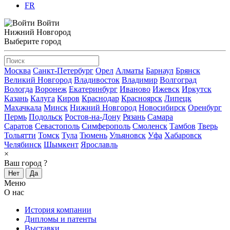
FR
Войти
Нижний Новгород
Выберите город
Москва
Санкт-Петербург
Орел
Алматы
Барнаул
Брянск
Великий Новгород
Владивосток
Владимир
Волгоград
Вологда
Воронеж
Екатеринбург
Иваново
Ижевск
Иркутск
Казань
Калуга
Киров
Краснодар
Красноярск
Липецк
Махачкала
Минск
Нижний Новгород
Новосибирск
Оренбург
Пермь
Подольск
Ростов-на-Дону
Рязань
Самара
Саратов
Севастополь
Симферополь
Смоленск
Тамбов
Тверь
Тольятти
Томск
Тула
Тюмень
Ульяновск
Уфа
Хабаровск
Челябинск
Шымкент
Ярославль
×
Ваш город
?
Нет
Да
Меню
О нас
История компании
Дипломы и патенты
Выставки