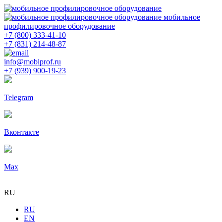
мобильное
профилировочное оборудование
+7 (800) 333-41-10
+7 (831) 214-48-87
info@mobiprof.ru
+7 (939) 900-19-23
Telegram
Вконтакте
Max
RU
RU
EN