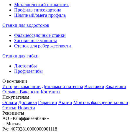
Металлический штакетник
Профиль гипсокартона
Шляпный/омега профиль
Станки для водостоков
Фальцеосадочные станки
Зиговочные машины
Станок для ребер жесткости
Станки для гибки
Листогибы
Профилегибы
О компании
История компании
Дипломы и патенты
Выставки
Заказчики
Отзывы
Вакансии
Контакты
Покупателям
Оплата
Доставка
Гарантии
Акции
Монтаж фальцевой кровли
Статьи
Новости
Реквизиты
АО «Райффайзенбанк»
г. Москва
Р/с: 40702810000000001118