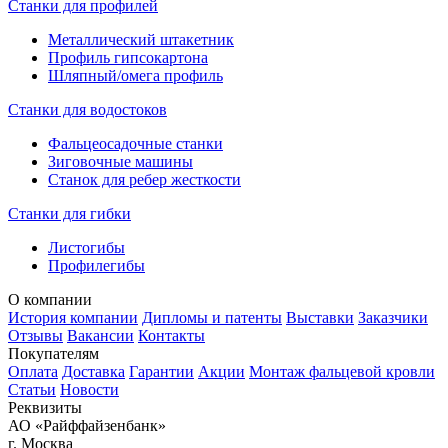
Станки для профилей
Металлический штакетник
Профиль гипсокартона
Шляпный/омега профиль
Станки для водостоков
Фальцеосадочные станки
Зиговочные машины
Станок для ребер жесткости
Станки для гибки
Листогибы
Профилегибы
О компании
История компании
Дипломы и патенты
Выставки
Заказчики
Отзывы
Вакансии
Контакты
Покупателям
Оплата
Доставка
Гарантии
Акции
Монтаж фальцевой кровли
Статьи
Новости
Реквизиты
АО «Райффайзенбанк»
г. Москва