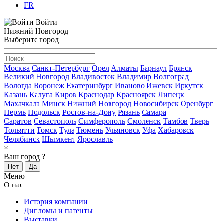
FR
Войти
Нижний Новгород
Выберите город
Москва
Санкт-Петербург
Орел
Алматы
Барнаул
Брянск
Великий Новгород
Владивосток
Владимир
Волгоград
Вологда
Воронеж
Екатеринбург
Иваново
Ижевск
Иркутск
Казань
Калуга
Киров
Краснодар
Красноярск
Липецк
Махачкала
Минск
Нижний Новгород
Новосибирск
Оренбург
Пермь
Подольск
Ростов-на-Дону
Рязань
Самара
Саратов
Севастополь
Симферополь
Смоленск
Тамбов
Тверь
Тольятти
Томск
Тула
Тюмень
Ульяновск
Уфа
Хабаровск
Челябинск
Шымкент
Ярославль
×
Ваш город
?
Нет
Да
Меню
О нас
История компании
Дипломы и патенты
Выставки