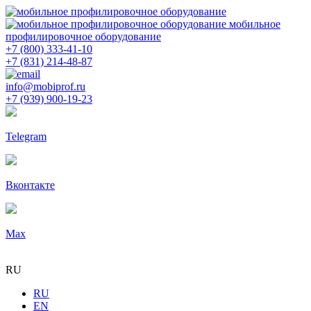
мобильное
профилировочное оборудование
+7 (800) 333-41-10
+7 (831) 214-48-87
info@mobiprof.ru
+7 (939) 900-19-23
Telegram
Вконтакте
Max
RU
RU
EN